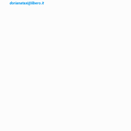
dorianataxi@libero.it